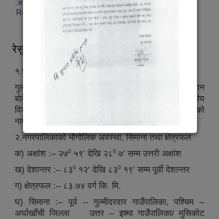
Read more
about घटना दर्ता सम्बन्धी सूचना
रेसुङ्गा नगरपालिका,गुल्मीको संक्षिप्त परिचय
१.परिचय
गुल्मी जिल्लाको गौरव बढाउने ऐतिहासिक, धार्मिक पहिचान
बोकेको प्राकृतिक सम्पदा र सौन्दर्यले भरपूर, पर्यटकीय
विकासको प्रचूर सम्भावना रहेको यस रेसुङ्गा तपोभूमिको
नामबाट ‘रेसुङ्गा नगरपालिका’ नामकरण गरिएको हो ।
२.नगरपालिकाको भौगोलिक अवस्था, सिमाना तथा क्षेत्रफल
क) अक्षांश :– २७⁰ ५९’ देखि २८⁰ ७’ सम्म उत्तरी अक्षांश
ख) देशान्तर :– ८३⁰ १२’ देखि ८३⁰ १९’ सम्म पूर्वी देशान्तर
ग) क्षेत्रफल :– ८३.७४ वर्ग कि. मि.
घ) सिमाना :– पूर्व – गुल्मीदरवार गाउँपालिका, पश्चिम –
अर्घाखाँची जिल्ला उत्तर – इश्मा गाउँपालिका/ मुसिकोट