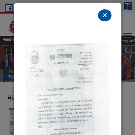
Skip to main content
×
रेसुङ्गा नगरपालिका,नगर कार्यपालिकाको कार्यालय
तम्घास, गुल्मी, लुम्बिनी प्रदेश, नेपाल
समाचार
सेवा करारमा कर्मचारी पदपूर्ति गर्ने सम्बन्धी सूचना (पदः रोजगार संयोजक, 
रेसुङ्गा नगरपालिकाका नव-निर्वाचित जनप्रतिनिधिहरु(दोस्रो कार्यकाल)।
घटना दर्ता सम्बन्धी सूचना