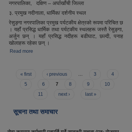
नगरपालिका, दक्षिण – अर्घाखाँची जिल्ला
३. प्रमुख नदीनाला, धार्मिक/ दर्शनीय स्थल
रेसुङ्गा नगरपालिका प्रमुख पर्यटकीय क्षेत्रको रूपमा परिचित छ
। यहाँ प्रसिद्ध धार्मिक तथा पर्यटकीय स्थलहरू जस्तै रेसुङ्गा,
अर्जुन छन् । यहाँ प्रसिद्ध नदीहरू बडीघाट, छल्दी, पनाह
खोलाहरू रहेका छन् ।
Read more
about रेसुङ्गा नगरपालिका,गुल्मीको संक्षिप्त परिचय
Pages
« first
‹ previous
…
3
4
5
6
7
8
9
10
11
next ›
last »
सूचना तथा समाचार
सेवा करारमा कर्मचारी पदपूर्ति गर्ने सम्बन्धी सूचना (पदः रोजगार