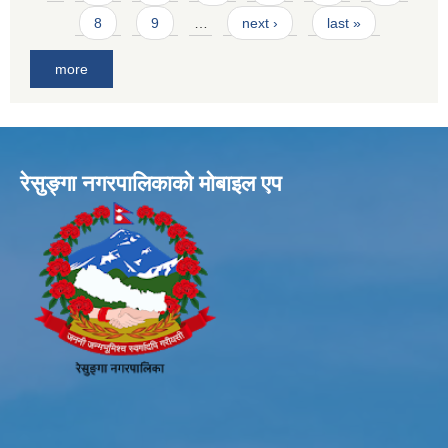
8
9
…
next ›
last »
more
रेसुङ्गा नगरपालिकाकाे माेबाइल एप