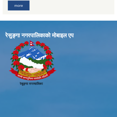
more
रेसुङ्गा नगरपालिकाकाे माेबाइल एप