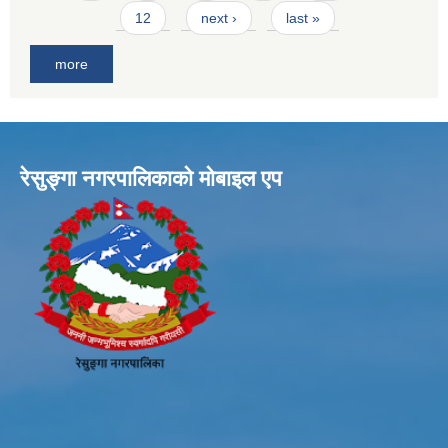
12
next ›
last »
more
रेसुङ्गा नगरपालिकाकाे माेबाइल एप