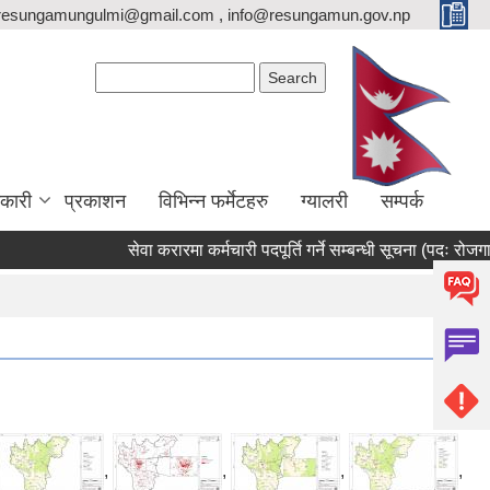
resungamungulmi@gmail.com , info@resungamun.gov.np
Search form
Search
कारी
प्रकाशन
विभिन्न फर्मेटहरु
ग्यालरी
सम्पर्क
सेवा करारमा कर्मचारी पदपूर्ति गर्ने सम्बन्धी सूचना (पदः रोजगार संय
,
,
,
,