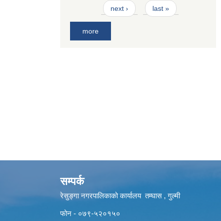
next ›
last »
more
सम्पर्क
रेसुङ्गा नगरपालिकाको कार्यालय तम्घास , गुल्मी
फोन - ०७९-५२०१५०