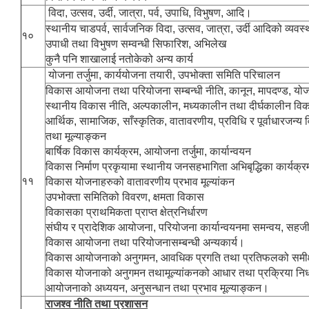
विदा, उत्सव, उर्दी, जात्रा, पर्व, उपाधि, विभुषण, आदि।
स्थानीय चाडपर्व, सार्वजनिक विदा, उत्सव, जात्रा, उर्दी आदिको व्यवस
१०
उपाधी तथा विभुषण सम्वन्धी सिफारिश, अभिलेख
कुनै पनि शाखालाई नतोकेको अन्य कार्य
योजना तर्जुमा, कार्ययोजना तयारी, उपभोक्ता समिति परिचालन
विकास आयोजना तथा परियोजना सम्बन्धी नीति, कानून, मापदण्ड, यो
स्थानीय विकास नीति, अल्पकालीन, मध्यकालीन तथा दीर्घकालीन विका
आर्थिक, सामाजिक, साँस्कृतिक, वातावरणीय, प्रविधि र पूर्वाधारजन
तथा मूल्याङ्कन
बार्षिक विकास कार्यक्रम, आयोजना तर्जुमा, कार्यान्वयन
विकास निर्माण प्रकृयामा स्थानीय जनसहभागिता अभिबृद्धिका कार्यक्रम त
११
विकास योजनाहरुको वातावरणीय प्रभाव मूल्यांकन
उपभोक्ता समितिको विवरण, क्षमता विकास
विकासका प्राथमिकता प्राप्त क्षेत्रनिर्धारण
संघीय र प्रादेशिक आयोजना, परियोजना कार्यान्वयनमा समन्वय, स
विकास आयोजना तथा परियोजनासम्बन्धी अन्यकार्य।
विकास आयोजनाको अनुगमन, आवधिक प्रगति तथा प्रतिफलको समीक्
विकास योजनाको अनुगमन तथामूल्यांकनको आधार तथा प्रक्रिया निर्
आयोजनाको अध्ययन, अनुसन्धान तथा प्रभाव मूल्याङ्कन।
राजश्व नीति तथा प्रशासन