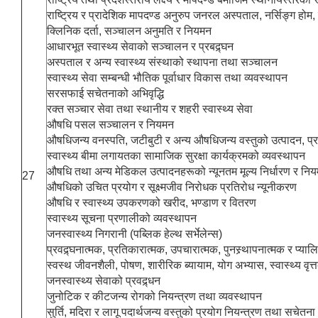
राष्ट्रिय र प्रादेशिक मापदण्ड अनुरुप जनरल अस्पताल, नर्सिङ्ग होम, 
क्लिनिक दर्ता, सञ्चालन अनुमति र नियमन
आधारभूत स्वास्थ्य सेवाको सञ्चालन र प्रबद्र्घन
अस्पताल र अन्य स्वास्थ्य संस्थाको स्थापना तथा सञ्चालन
स्वास्थ्य सेवा सम्बन्धी भौतिक पूर्वाधार विकास तथा व्यवस्थापन
सरसफाई सचेतनाको अभिवृद्धि
रक्त सञ्चार सेवा तथा स्थानीय र शहरी स्वास्थ्य सेवा
औषधि पसल सञ्चालन र नियमन
औषधिजन्य वनस्पति, जटीबुटी र अन्य औषधिजन्य वस्तुको उत्पादन, प
स्वास्थ्य बीमा लगायतका सामाजिक सुरक्षा कार्यक्रमको व्यवस्थापन
औषधि तथा अन्य मेडिकल उत्पादनहरूको न्यूनतम मूल्य निर्धारण र नि
27
औषधिको उचित प्रयोग र सूक्ष्मजीव निरोधक प्रतिरोध न्यूनीकरण
औषधि र स्वास्थ्य उपकरणको खरीद, भण्डाण र वितरण
स्वास्थ्य सूचना प्रणालीको व्यवस्थापन
जनस्वास्थ्य निगरानी (पब्लिक हेल्थ सर्भेलेन्स)
प्रवद्र्घनात्मक, प्रतिकारात्मक, उपचारात्मक, पुनस्र्थापनात्मक र प्या
स्वस्थ जीवनशैली, पोषण, शारीरिक ब्यायाम, योग अभ्यास, स्वास्थ्य वृ
जनस्वास्थ्य सेवाको प्रवद्र्धन
जुनोटिक र कीटजन्य रोगको नियन्त्रण तथा व्यवस्थापन
सुर्ति, मदिरा र लागू पदार्थजन्य वस्तुको प्रयोग नियन्त्रण तथा सचेतना 