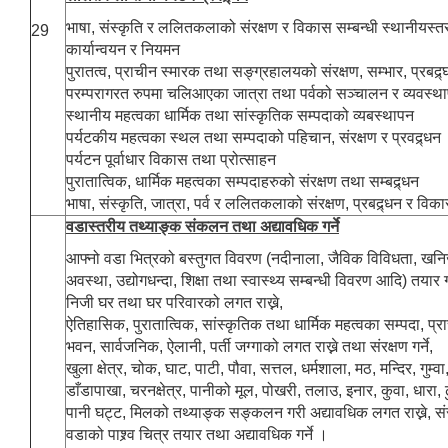
भाषा, संस्कृति र ललितकलाको संरक्षण र विकास सम्बन्धी स्थानीयस्त
29
कार्यान्वयन र नियमन
पुरातत्व, प्राचीन स्मारक तथा सङ्ग्रहालयको संरक्षण, सम्भार, प्रबद्
परम्परागरत रुपमा चलिआएका जात्रा तथा पर्वको सञ्चालन र व्यवस्थ
स्थानीय महत्वका धार्मिक तथा सांस्कृतिक सम्पदाको व्यबस्थापन
पर्यटकीय महत्वका स्थल तथा सम्पदाको पहिचान, संरक्षण र प्रवद्र्धन
पर्यटन पूर्वाधार विकास तथा प्रोत्साहन
पुरातात्विक, धार्मिक महत्वका सम्पदाहरुको संरक्षण तथा सम्बद्र्धन
भाषा, संस्कृति, जात्रा, पर्व र ललितकलाको संरक्षण, प्रबद्र्धन र विक
वडास्तरीय तथ्याङ्क संकलन तथा अद्यावधिक गर्ने
आफ्नो वडा भित्रको बस्तुगत विवरण (नदीनाला, जैविक विविधता, खनि
अवस्था, उद्योगधन्दा, शिक्षा तथा स्वास्थ्य सम्बन्धी विवरण आदि) तयार गर्
निजी घर तथा घर परिवारको लगत राख्ने,
ऐतिहासिक, पुरातात्विक, सांस्कृतिक तथा धार्मिक महत्वका सम्पदा, प
भवन, सार्वजनिक, ऐलानी, पर्ती जग्गाको लगत राख्ने तथा संरक्षण गर्ने,
खुला क्षेत्र, चोक, घाट, पाटी, पौवा, सत्तल, धर्मशाला, मठ, मन्दिर, गुम्व
डाँडापाखा, चरनक्षेत्र, पानीको मूल, पोखरी, तलाउ, इनार, कुवा, धारा, 
पानी घट्ट, मिलको तथ्याङ्क सङ्कलन गरी अद्यावधिक लगत राख्ने, संर
वडाको पाश्र्व चित्र तयार तथा अद्यावधिक गर्ने ।