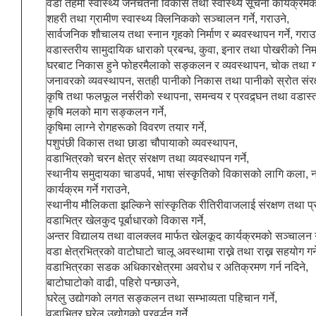
वडा तहमा स्वास्थ्य जनचेतना विकास तथा स्वास्थ्य सूचना कार्यक्रमको
शहरी तथा ग्रामीण स्वास्थ्य क्लिनिकको सञ्चालन गर्ने, गराउने,
सार्वजनिक शौचालय तथा स्नान गृहको निर्माण र ब्यवस्थापन गर्ने, गराउ
वडास्तरीय सामुदायिक धाराको प्रबन्ध, कुवा, इनार तथा पोखरीको निर्मा
घरबाट निकास हुने फोहरमैलाको सङ्कलन र व्यवस्थापन, चोक तथा 
जनावरको व्यवस्थापन, सतही पानीको निकास तथा पानीको स्रोत संरक्षण
कृषि तथा फलफूल नर्सरीको स्थापना, समन्वय र प्रवद्र्घन तथा वडास
कृषि मलको माग सङ्कलन गर्ने,
कृषिमा लाग्ने रोगहरूको विवरण तयार गर्ने,
पशुपंछी विकास तथा छाडा चौपायाको व्यवस्थापन,
वडाभित्रको चरन क्षेत्र संरक्षण तथा व्यवस्थापन गर्ने,
स्थानीय समुदायका चाडपर्व, भाषा संस्कृतिको विकासको लागि कला,
कार्यक्रम गर्ने गराउने,
स्थानीय मौलिकता झल्किने सांस्कृतिक रीतिरीवाजलाई संरक्षण तथा प्रवद्
वडाभित्र खेलकुद पूर्बाधारको विकास गर्ने,
अन्तर विद्यालय तथा वालक्लव मार्फत खेलकूद कार्यक्रमको सञ्चालन गर
वडा क्षेत्रभित्रको वाटोघाटो चालू अवस्थामा राख्ने तथा राख्न सहयोग गर्न
वडाभित्रका सडक अधिकारक्षेत्रमा अवरोध र अतिक्रमण गर्न नदिने,
बाटोघाटोको वाढी, पहिरो पन्छाउने,
घरेलु उद्योगको लगत सङ्कलन तथा सम्भाव्यता पहिचान गर्ने,
वडाभित्र घरेलु उद्योगको प्रवर्द्धन गर्ने,