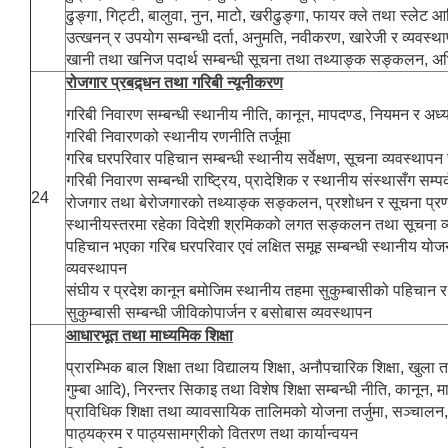
ढुङ्गा, गिट्टी, बालुवा, नुन, माटो, खरीढुङ्गा, फायर क्ले तथा स्लेट 
उत्खनन् र उपयोग सम्बन्धी दर्ता, अनुमति, नवीकरण, खारेजी र व्यवस्थ
खानी तथा खनिज पदार्थ सम्बन्धी सूचना तथा तथ्याङ्क सङ्कलन, अ
रोजगार प्रबद्र्धन तथा गरिबी न्यूनीकरण
गरिबी निवारण सम्बन्धी स्थानीय नीति, कानून, मापदण्ड, नियमन र अध
गरिबी निवारणको स्थानीय रणनीति तर्जूमा
गरिब घरपरिवार पहिचान सम्बन्धी स्थानीय सर्वेक्षण, सूचना व्यवस्थाप
गरिबी निवारण सम्बन्धी राष्ट्रिय, प्रादेशिक र स्थानीय संस्थासँग सम्प
24
रोजगार तथा बेरोजगारको तथ्याङ्क सङ्कलन, प्रशोधन र सूचना प्र
स्थानीयस्तरमा रहेका विदेशी श्रमिकको लगत सङ्कलन तथा सूचना व
पहिचान भएका गरिब घरपरिवार एवं लक्षित समूह सम्बन्धी स्थानीय योज
व्यवस्थापन
संघीय र प्रदेश कानून बमोजिम स्थानीय तहमा सुकुम्बासीको पहिचान 
सुकुम्बासी सम्बन्धी जीविकोपार्जन र बसोबास व्यवस्थापन
आधारभूत तथा माध्यमिक शिक्षा
प्रारम्भिक बाल शिक्षा तथा विद्यालय शिक्षा, अनौपचारिक शिक्षा, खुला 
गुम्बा आदि), निरन्तर सिकाइ तथा विशेष शिक्षा सम्बन्धी नीति, कानून, 
प्राविधिक शिक्षा तथा व्यावसायिक तालिमको योजना तर्जुमा, सञ्चाल
पाठ्यक्रम र पाठ्यसामग्रीको वितरण तथा कार्यान्वयन