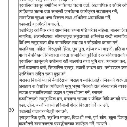
प्रचलित कानून बमोजिम व्यक्तिगत घटना दर्ता, अद्यावधिक र सोको अभिल
व्यक्तिगत घटना दर्ता सम्बन्धी जनचेतना कार्यक्रम सञ्चालन गर्ने,
सामाजिक सुरक्षा भत्ता वितरण तथा अभिलेख अद्यावधिक गर्ने,
वडालाई बालमैत्री बनाउने, .
वडाभित्र आर्थिक तथा सामाजिक रुपमा पछि परेका महिला, बालबालिका,
नागरिक, अल्पसंख्यक, सीमान्तकृत समुदायको अभिलेख राखी सामाजिक र
विभिन्न समुदायका बीच सामाजिक सदभाव र सौहार्दता कायम गर्ने,
बालविवाह, महिला विरुद्धको हिँसा, छुवाछुत, दहेज तथा दाइजो, हलिया
मानव बेचविखन, निरक्षरता जस्ता सामाजिक कुरिती र अन्धविश्वासको अन्त
प्रचलित कानूनको अधीनमा रही मालपोत तथा भूमि कर, व्यवसाय कर, व
नयाँ व्यवसाय दर्ता, सिफारिस दस्तुर, सवारी साधन कर, मनोरञ्जन
प्रतिवेदन सहित रकम बुझाउने,
असक्त बिरामी भएको बेवारिस वा असहाय व्यक्तिलाई नजिकको अस्पताल वा
असहाय वा वेवारिस व्यक्तिको मृत्यु भएमा निजको दाह संस्कारको व्यवस
सडक बालबालिकाको उद्धार र पुनर्स्थापना गर्ने, गराउने,
वडाभित्रको सामुदायिक वन, वनजन्य सम्पदा र जैविक विविधताको संरक्षण र
वडा, टोल, बस्तीस्तरमा हरियाली क्षेत्र बिस्तार गर्ने गराउने,
30
वडालाई वातावरणमैत्री बनाउने,
प्राङ्गारिक कृषि, सुरक्षित मातृत्व, विद्यार्थी भर्ना, पूर्ण खोप, खुला 
बालमैत्री शासनजस्ता प्रवर्द्धनात्मक कार्यहरू गर्ने, गराउने ।