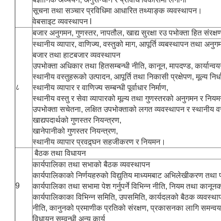
सूचना तथा सञ्चार प्रविधिमा आधारित तथ्याङ्क व्यवस्थापन।
वेबसाइट व्यवस्थापन l
बजार अनुगमन, गुणस्तर, नापतौल, खाद्य सुरक्षा रउ पभोक्ता हित संरक्ष
स्थानीय व्यापार, वाणिज्य, वस्तुको माग, आपूर्ति व्यबस्थापन तथा अनुग
बजार तथा हाटबजार व्यवस्थापन
उपभोक्ता अधिकार तथा हितसम्बन्धी नीति, कानून, मापदण्ड, कार्यान्
स्थानीय वस्तुहरूको उत्पादन, आपूर्ति तथा निकासी प्रक्षेपण, मूल्य नि
८
स्थानीय व्यापार र वाणिज्य सम्बन्धी पूर्वाधार निर्माण,
स्थानीय वस्तु र सेवा व्यापारको मूल्य तथा गुणस्तरको अनुगमन र नियम
उपभोक्ता सचेतना, लक्षित उपभोक्ताको लगत व्यवस्थापन र स्थानीय वस्
खाद्यपदार्थको गुणस्तर नियन्त्रण,
खानेपानीको गुणस्तर नियन्त्रण,
स्थानीय व्यापार प्रवद्र्घन सहजीकरण र नियमन।
बैठक तथा विधायन
कार्यपालिका तथा सभाको बैठक व्यवस्थापन
कार्यपालिकाको निर्णयहरुको विद्युतिय माध्यमबाट अभिलेखीकरण तथा
9
कार्यपालिका तथा सभामा पेश गर्नुपर्ने विभिन्न नीति, नियम तथा कानू
कार्यपालिकाका विभिन्न समिति, उपसमिति, कार्यदलको बैठक व्यवस्था
नीति, कानुनको प्रमाणीक प्रतिको संरक्षण, प्रकासनका लागि समन्वय
विधायन सम्वन्धी अन्य कार्य