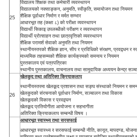
विद्यालय शिक्षक तथा कर्मचारी व्यवस्थापन
विद्यालयको नक्साङ्कन, अनुमति, स्वीकृति, समायोजन तथा नियमन
शैक्षिक पूर्वाधार निर्माण र मर्मत सम्भार
25
आधारभूत तह (कक्षा ८) को परीक्षा व्यवस्थापन
विद्यार्थी सिकाइ उपलब्धीको परीक्षण र व्यवस्थापन
विद्यार्थी प्रोत्साहन तथा छात्रवृत्तिको व्यवस्थापन
शैक्षिक परामर्श सेवाको अनुमति तथा नियमन
स्थानीयस्तरको शैक्षिक ज्ञान, सीप र प्रविधिको संरक्षण, प्रवद्र्धन र 
माध्यमिक तहसम्मको शैक्षिक कार्यक्रमको समन्वय र नियमन
पुस्तकालय एवं पत्रपत्रिका
स्थानीय पुस्तकालय, वाचनालय तथा सामुदायिक अध्ययन केन्द्र सञ्
खेलकुद तथा अतिरिक्त क्रियाकलाप
स्थानीयस्तरमा खेलकूद प्रशासन तथा सङ्घ संस्थाको नियमन र समन
खेलकुदको संरचनाको पूर्वाधार निर्माण, सञ्चालन तथा विकास
26
खेलकूदको विकास र प्रवद्र्घन
खेलकूद प्रतियोगीता आयोजना र सहभागीता
अतिरिक्त क्रियाकलाप सम्बन्धी विषय ।
आधारभूत स्वास्थ्य तथा सरसफाई
आधारभूत स्वास्थ्य र सरसफाई सम्बन्धी नीति, कानून, मापदण्ड, योजना
राष्ट्रिय तथा प्रदेशस्तरीय लक्ष्य र मापदण्ड बमोजिम स्थानीयस्तरको स्वा