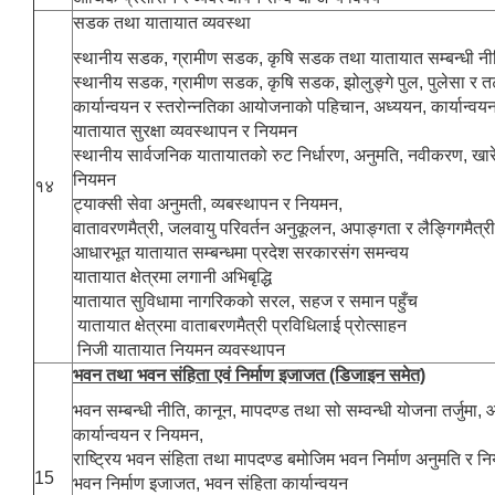
सडक तथा यातायात व्यवस्था
स्थानीय सडक, ग्रामीण सडक, कृषि सडक तथा यातायात सम्बन्धी नी
स्थानीय सडक, ग्रामीण सडक, कृषि सडक, झोलुङ्गे पुल, पुलेसा र तटबन
कार्यान्वयन र स्तरोन्नतिका आयोजनाको पहिचान, अध्ययन, कार्यान्वयन,
यातायात सुरक्षा व्यवस्थापन र नियमन
स्थानीय सार्वजनिक यातायातको रुट निर्धारण, अनुमति, नवीकरण, खारेज
नियमन
१४
ट्याक्सी सेवा अनुमती, व्यबस्थापन र नियमन,
वातावरणमैत्री, जलवायु परिवर्तन अनुकूलन, अपाङ्गता र लैङ्गिगमैत्री
आधारभूत यातायात सम्बन्धमा प्रदेश सरकारसंग समन्वय
यातायात क्षेत्रमा लगानी अभिबृद्धि
यातायात सुविधामा नागरिकको सरल, सहज र समान पहुँच
यातायात क्षेत्रमा वाताबरणमैत्री प्रविधिलाई प्रोत्साहन
निजी यातायात नियमन व्यवस्थापन
भवन तथा भवन संहिता एवं निर्माण इजाजत (डिजाइन समेत)
भवन सम्बन्धी नीति, कानून, मापदण्ड तथा सो सम्वन्धी योजना तर्जुम
कार्यान्वयन र नियमन,
राष्ट्रिय भवन संहिता तथा मापदण्ड बमोजिम भवन निर्माण अनुमति र न
15
भवन निर्माण इजाजत, भवन संहिता कार्यान्वयन