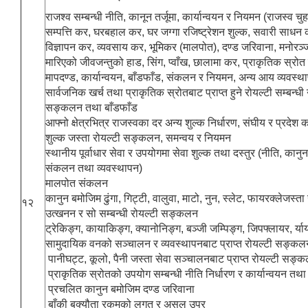
राजश्व सम्बन्धी नीति, कानून तर्जूमा, कार्यान्वयन र नियमन (राजस्व च
सम्पत्ति कर, घरबहाल कर, घर जग्गा रजिष्ट्रेशन शुल्क, सवारी साधन कर
विज्ञापन कर, व्यवसाय कर, भूमिकर (मालपोत), दण्ड जरिवाना, मनोरञ
मारिएको जीवजन्तुको हाड, सिंग, प्वाँख, छालामा कर, प्राकृतिक स्रो
मापदण्ड, कार्यान्वयन, बाँडफाँड, संकलन र नियमन, अन्य आय व्यवस्थ
सार्वजनिक खर्च तथा प्राकृतिक स्रोतबाट प्राप्त हुने रोयल्टी सम्बन्
सङ्कलन तथा बाँडफाँड
आफ्नो क्षेत्रभित्र राजस्वका दर अन्य शुल्क निर्धारण, संघीय र प्रदे
शुल्क जस्ता रोयल्टी सङ्कलन, समन्वय र नियमन
स्थानीय पूर्वाधार सेवा र उपयोगमा सेवा शुल्क तथा दस्तुर (नीति, कानुन
संकलन तथा व्यवस्थापन)
मालपोत संकलन
कानुन बमोजिम ढुंगा, गिट्टी, वालुवा, माटो, नुन, स्लेट, फायरक्लेजस्ता
१२
उत्खनन र सो सम्बन्धी रोयल्टी सङ्कलन
ट्रेकिङ्ग, कायाकिङ्ग, क्यानोनिङ्ग, बञ्जी जम्पिङ्ग, जिपफ्लायर, र्याय
सामुदायिक वनको सञ्चालन र व्यवस्थापनबाट प्राप्त रोयल्टी सङ्कल
पानीघट्ट, कूलो, पैनी जस्ता सेवा सञ्चालनबाट प्राप्त रोयल्टी सङ्
प्राकृतिक स्रोतको उपयोग सम्बन्धी नीति निर्धारण र कार्यान्वयन तथा
प्रचलित कानुन बमोजिम दण्ड जरिवाना
बाँकी बक्यौता रकमको लगत र असुल उपर