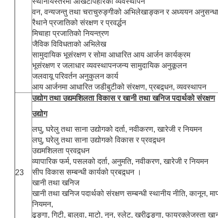
स्थानीयस्तरमा आखेटोपहारको व्यवस्थापन
वन, वन्यजन्तु तथा चराचुरुङ्गीको अभिलेखाङ्कन र अध्ययन अनुसन्ध
रैथाने प्रजातिको संरक्षण र प्रवर्द्धन
मिचाहा प्रजातिको नियन्त्रण
जैविक विविधताको अभिलेख
सामुदायिक भूसंरक्षण र सोमा आधारित आय आर्जन कार्यक्रम
भूसंरक्षण र जलाधार व्यवस्थापनजन्य सामुदायिक अनुकूलन
जलवायू परिवर्तन अनुकुलन कार्य
आय आर्जनमा आधारित जडीबुटीको संरक्षण, प्रबद्र्धन, व्यवस्थापन
उद्योग तथा उद्यमशिलता विकास र खानी तथा खनिज पदार्थको संरक्षण
उद्योग
लघु, घरेलु तथा साना उद्योगको दर्ता, नवीकरण, खारेजी र नियमन
लघु, घरेलु तथा साना उद्योगको विकास र प्रवद्र्धन
उद्यमशिलता प्रवद्र्धन
व्यापारिक फर्म, पसलको दर्ता, अनुमति, नवीकरण, खारेजी र नियमन
सीप विकास सम्बन्धी कार्यको प्रबद्र्धन ।
23
खानी तथा खनिज
खानी तथा खनिज पदार्थको संरक्षण सम्बन्धी स्थानीय नीति, कानून, मा
नियमन,
ढुङ्गा, गिटी, बालुवा, माटो, नुन, स्लेट, खरीढुङ्गा, फायरक्लेजस्ता खानी