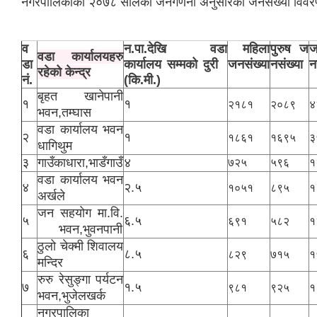
नगरपालिकाको २०७८ सालको जनगणना अनुसारको जनसंख्या विवर
व
न.पा.देखि वडा
महिला
पुरुष ज
ज
वडा कार्यालयहरु
डा
कार्यालय सम्मको दुरी
जनसंख्या
नसंख्या
न
रहेको केन्द्र
नं.
(कि.मी.)
बृहत खानेपानी
१
१
२१८१
२०८९
४
भवन,तम्घास
वडा कार्यालय भवन
२
१
१८६१
१६९५
३
धागिथुम
३
गाउँकाधारा,भाडँगाउँ
४
७२५
५९६
१
वडा कार्यालय भवन
४
२.५
१०५१
८९५
१
अर्खले
जन सहयोग मा.वि.
५
६.५
६९१
५८२
१
भवन,भुवनपानी
ठुलो चेक्मी शिवालय
६
८.५
८२९
७१५
१
मन्दिर
रुरु रेसुङ्गा पर्यटन
७
१.५
९८१
९२५
१
भवन,भुजेलखर्क
नगरपालिका