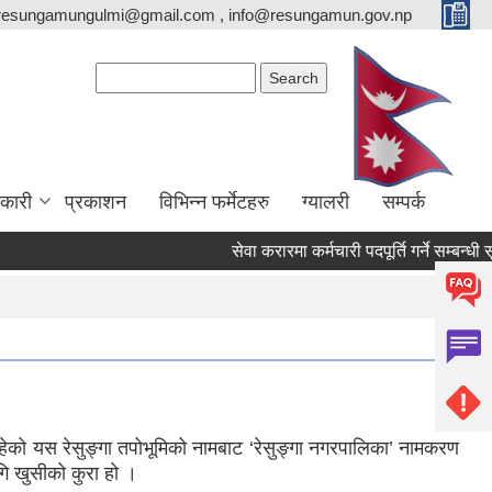
resungamungulmi@gmail.com , info@resungamun.gov.np
Search form
Search
कारी
प्रकाशन
विभिन्न फर्मेटहरु
ग्यालरी
सम्पर्क
सेवा करारमा कर्मचारी पदपूर्ति गर्ने सम्बन्धी सूचना
 रहेको यस रेसुङ्गा तपोभूमिको नामबाट ‘रेसुङ्गा नगरपालिका’ नामकरण
गि खुसीको कुरा हो ।