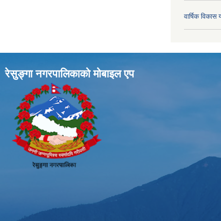
वार्षिक विका
रेसुङ्गा नगरपालिकाकाे माेबाइल एप