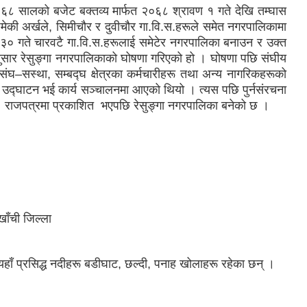
२०६८ सालको बजेट बक्तव्य मार्फत २०६८ श्रावण १ गते देखि तम्घास
ेकी अर्खले, सिमीचौर र दुवीचौर गा.वि.स.हरूले समेत नगरपालिकामा
३० गते चारवटै गा.वि.स.हरूलाई समेटेर नगरपालिका बनाउन र उक्त
ुसार रेसुङ्गा नगरपालिकाको घोषणा गरिएको हो । घोषणा पछि संघीय
घ–सस्था, सम्बद्घ क्षेत्रका कर्मचारीहरू तथा अन्य नागरिकहरूको
 उद्घाटन भई कार्य सञ्चालनमा आएको थियो । त्यस पछि पुर्नसंरचना
े राजपत्रमा प्रकाशित भएपछि रेसुङ्गा नगरपालिका बनेको छ ।
घाखाँची जिल्ला
। यहाँ प्रसिद्ध नदीहरू बडीघाट, छल्दी, पनाह खोलाहरू रहेका छन् ।