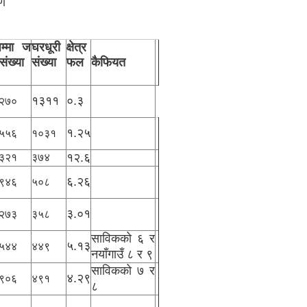
ण
म्मा ज
घरधूरी
क्षेत्र
संख्या
संख्या
फल
कैफियत
१३११
०.३
२७०
१.२५
५५६
१०३१
१२.६
३२१
३७४
६.२६
९४६
५०८
३.०१
२७३
३५८
साविकको ६ र
५.१३
५४४
४४९
नयाँगाउँ ८ र ९
साविकको ७ र
४.२९
९०६
४९१
८