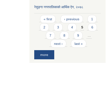
रेसुङ्गा नगरपालिकाको आर्थिक ऐन, २०७८
Pages
« first
‹ previous
1
2
3
4
5
6
7
8
9
…
next ›
last »
more