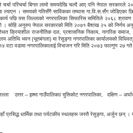
्ने चर्चा परिचर्चा बिगत लामो समयदेखि चल्दै आए पनि नेपाल सरकारले 
नमा ल्याएन । समयको गतिसँगै साविकका तम्घास गा.वि.स.सँग जोडिएका छिम
ृहकार्य पछि यस जिल्लाको नगरपालिका सिफारिस समितिले २०६८ श्रावण 
ियो । सोहि अनुरुप नेपाल सरकारको मिति २०७१ बैशाख २५ को निर्णय अन
ास्थित क्रियाशील राजनीतिक दल, प्रशासनिक निकाय, नागरिक समाज, सं
ालय अतिथि भवन (भूतबंगला) मा रेसुङ्गा नगरपालिका कार्यालयको विधिवत्
 १४ वटा वडामा नगरपालिकालाई विभाजन गरि मिति २०७३ फाल्गुण २७ गत
ची जिल्ला उत्तर – इश्मा गाउँपालिका/ मुसिकोट नगरपालिका, दक्षिण – अर्
ाँ प्रसिद्ध धार्मिक तथा पर्यटकीय स्थलहरू जस्तै रेसुङ्गा, अर्जुन छन् 