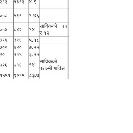
४.९
२८३
१३१३
१.७६
०५८
५९१
साविकको ११
१४
०५४
८४२
र १२
५.१८
३९४
३९६
७.५५
७००
४२०
३.५५
२०
२१५
साविकको
१४
५२६
७१६
पराल्मी गाविस
८३.७
१५५१
९०१५