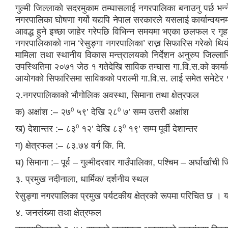
गुल्मी जिल्लाको सदरमुकाम तम्घासलाई नगरपालिका बनाउनु पर्छ भन
नगरपालिका घोषणा गर्यो यद्यपि नेपाल सरकारले यसलाई कार्यान्वय
आवद्ध हुने इच्छा जाहेर गरेपछि विभिन्न समयमा भएका छलफल र ग
नगरपालिकाको नाम ‘रेसुङ्गा नगरपालिका’ राख्न सिफारिस गरेको थ
मामिला तथा स्थानीय विकास मन्त्रालयको निर्देशन अनुरुप जिल्ल
उपस्थितिमा २०७१ जेठ १ गतेदेखि साविक तम्घास गा.वि.स.को कार्य
आयोगको सिफारिसमा साविकको पराल्मी गा.वि.स. लाई समेत समेटेर
२.नगरपालिकाको भौगोलिक अवस्था, सिमाना तथा क्षेत्रफल
क) अक्षांश :– २७⁰ ५९’ देखि २८⁰ ७’ सम्म उत्तरी अक्षांश
ख) देशान्तर :– ८३⁰ १२’ देखि ८३⁰ १९’ सम्म पूर्वी देशान्तर
ग) क्षेत्रफल :– ८३.७४ वर्ग कि. मि.
घ) सिमाना :– पूर्व – गुल्मीदरवार गाउँपालिका, पश्चिम – अर्घाखाँ
३. प्रमुख नदीनाला, धार्मिक/ दर्शनीय स्थल
रेसुङ्गा नगरपालिका प्रमुख पर्यटकीय क्षेत्रको रूपमा परिचित छ । यह
४. जनसंख्या तथा क्षेत्रफल