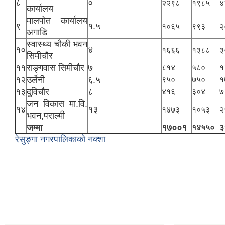
८
०
२२९८
१९८५
४
कार्यालय
मालपोत कार्यालय
९
१.५
१०६५
९९३
२
अगाडि
स्वास्थ्य चौकी भवन
१०
४
१६६६
१३८८
३
सिमीचौर
११
राङ्गवास सिमीचौर
७
८१४
५८०
१
१२
उर्लेनी
६.५
९५०
७५०
१
१३
दुविचौर
८
४१६
३०४
७
जन विकास मा.वि.
१४
१३
१४७३
१०५३
२
भवन,पराल्मी
जम्मा
१७००१
१४५५०
३
रेसुङ्गा नगरपालिकाको नक्शा