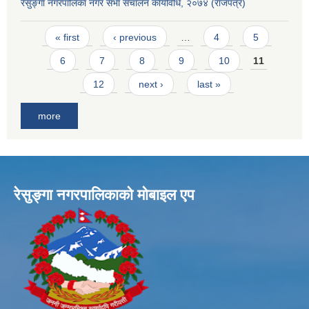
रेसुङ्गा नगरपालिका नगर सभा संचालन कार्यविधि, २०७४ (राजपत्र)
Pages
« first
‹ previous
…
4
5
6
7
8
9
10
11
12
next ›
last »
more
रेसुङ्गा नगरपालिकाकाे माेबाइल एप