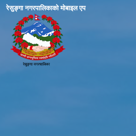
रेसुङ्गा नगरपालिकाकाे माेबाइल एप