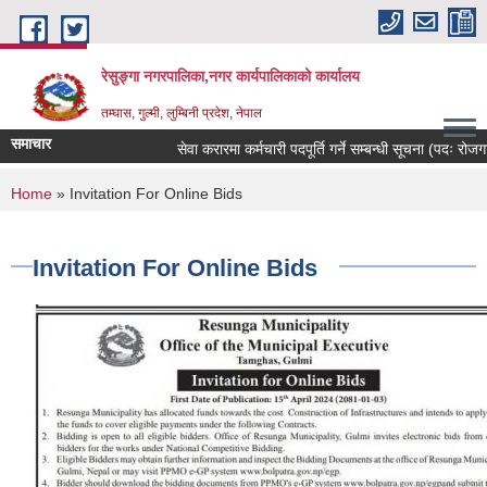
Skip to main content
रेसुङ्गा नगरपालिका,नगर कार्यपालिकाको कार्यालय
तम्घास, गुल्मी, लुम्बिनी प्रदेश, नेपाल
समाचार
सेवा करारमा कर्मचारी पदपूर्ति गर्ने सम्बन्धी सूचना (पदः रोजगार
You are here
Home
» Invitation For Online Bids
Invitation For Online Bids