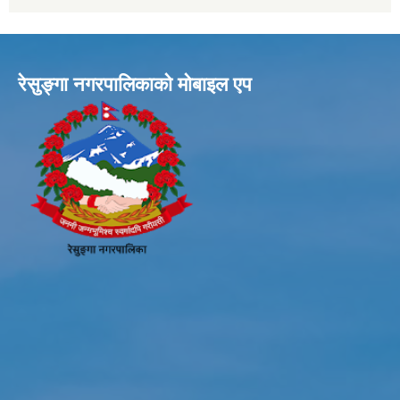
रेसुङ्गा नगरपालिकाकाे माेबाइल एप