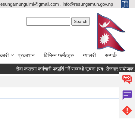
resungamungulmi@gmail.com , info@resungamun.gov.np
Search form
Search
कारी
प्रकाशन
विभिन्न फर्मेटहरु
ग्यालरी
सम्पर्क
सेवा करारमा कर्मचारी पदपूर्ति गर्ने सम्बन्धी सूचना (पदः रोजगार संयोजक, परामर