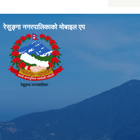
रेसुङ्गा नगरपालिकाकाे माेबाइल एप