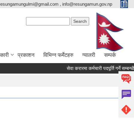
resungamungulmi@gmail.com , info@resungamun.gov.np
Search form
Search
कारी
प्रकाशन
विभिन्न फर्मेटहरु
ग्यालरी
सम्पर्क
सेवा करारमा कर्मचारी पदपूर्ति गर्ने सम्बन्धी स