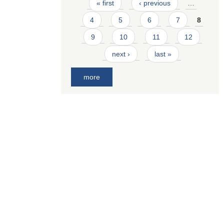
Pages
« first
‹ previous
…
4
5
6
7
8
9
10
11
12
next ›
last »
more