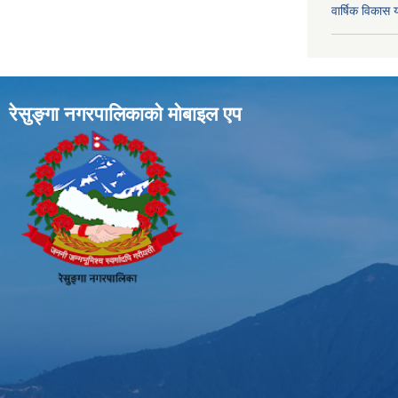
वार्षिक विका
रेसुङ्गा नगरपालिकाकाे माेबाइल एप