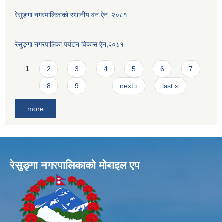
रेसुङ्गा नगरपालिकाको स्थानीय वन ऐन, २०८१
रेसुङ्गा नगरपालिका पर्यटन विकास ऐन,२०८१
Pages
1
2
3
4
5
6
7
8
9
…
next ›
last »
more
रेसुङ्गा नगरपालिकाकाे माेबाइल एप