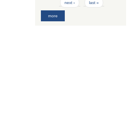
next ›
last »
more