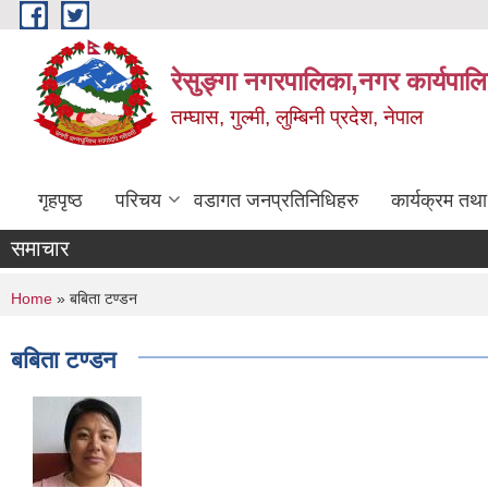
Skip to main content
रेसुङ्गा नगरपालिका,नगर कार्यपाल
तम्घास, गुल्मी, लुम्बिनी प्रदेश, नेपाल
गृहपृष्ठ
परिचय
वडागत जनप्रतिनिधिहरु
कार्यक्रम तथ
समाचार
You are here
Home
» बबिता टण्डन
बबिता टण्डन