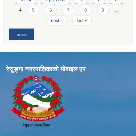
4
5
6
7
8
9
…
next ›
last »
more
रेसुङ्गा नगरपालिकाकाे माेबाइल एप