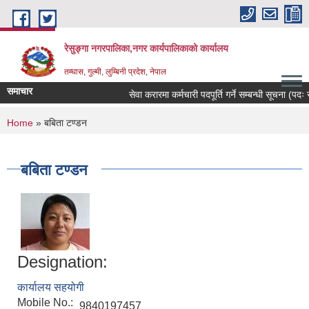
Skip to main content
रेसुङ्गा नगरपालिका,नगर कार्यपालिकाको कार्यालय
तम्घास, गुल्मी, लुम्बिनी प्रदेश, नेपाल
समाचार
सेवा करारमा कर्मचारी पदपूर्ति गर्ने सम्बन्धी सूचना (पदः रो
You are here
Home
» बबिता टण्डन
बबिता टण्डन
Designation:
कार्यालय सहयोगी
Mobile No.:
9840197457