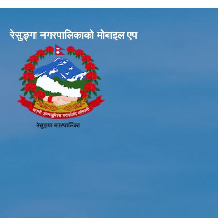
रेसुङ्गा नगरपालिकाकाे माेबाइल एप