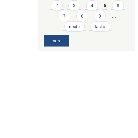
2
3
4
5
6
7
8
9
…
next ›
last »
more