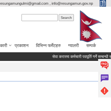
resungamungulmi@gmail.com , info@resungamun.gov.np
Search form
Search
कारी
प्रकाशन
विभिन्न फर्मेटहरु
ग्यालरी
सम्पर्क
सेवा करारमा कर्मचारी पदपूर्ति गर्ने सम्बन्धी सूचन