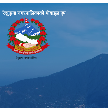
रेसुङ्गा नगरपालिकाकाे माेबाइल एप