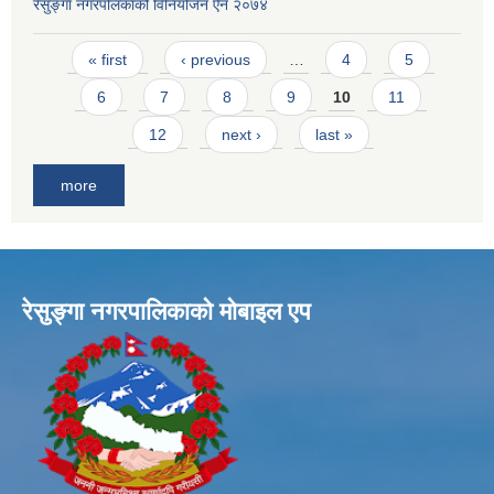
रेसुङ्गा नगरपलिकाको विनियोजन ऐन २०७४
Pages
« first
‹ previous
…
4
5
6
7
8
9
10
11
12
next ›
last »
more
रेसुङ्गा नगरपालिकाकाे माेबाइल एप