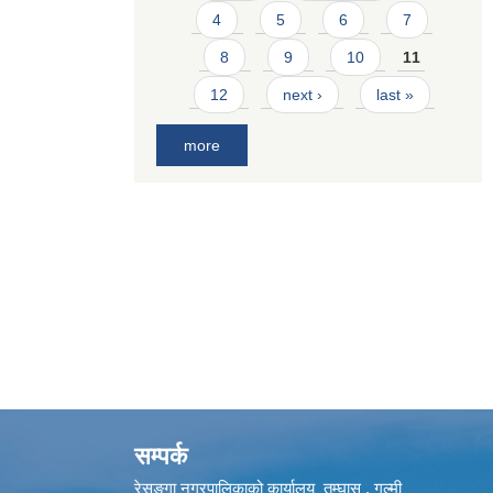
4
5
6
7
8
9
10
11
12
next ›
last »
more
सम्पर्क
रेसुङ्गा नगरपालिकाको कार्यालय तम्घास , गुल्मी