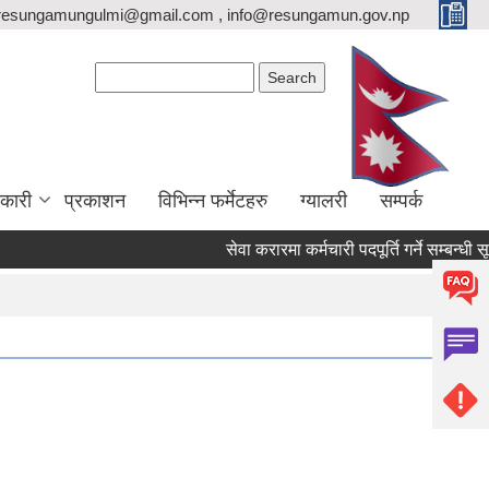
resungamungulmi@gmail.com , info@resungamun.gov.np
Search form
Search
कारी
प्रकाशन
विभिन्न फर्मेटहरु
ग्यालरी
सम्पर्क
सेवा करारमा कर्मचारी पदपूर्ति गर्ने सम्बन्धी सूचन