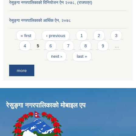
रेसुङ्गा नगरपालिकाको विनियोजन ऐन २०७८, (राजपत्र)
रेसुङ्गा नगरपालिकाको आर्थिक ऐन, २०७८
Pages
« first
‹ previous
1
2
3
4
5
6
7
8
9
…
next ›
last »
more
रेसुङ्गा नगरपालिकाकाे माेबाइल एप