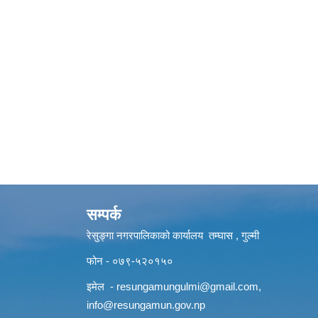
सम्पर्क
रेसुङ्गा नगरपालिकाको कार्यालय तम्घास , गुल्मी
फोन - ०७९-५२०१५०
इमेल -
resungamungulmi@gmail.com
,
info@resungamun.gov.np