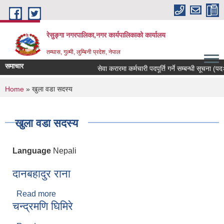
Skip to main content
रेसुङ्गा नगरपालिका,नगर कार्यपालिकाको कार्यालय
तम्घास, गुल्मी, लुम्बिनी प्रदेश, नेपाल
समाचार
सेवा करारमा कर्मचारी पदपूर्ति गर्ने सम्बन्धी सूचना (पदः 
You are here
Home
» खुला वडा सदस्य
खुला वडा सदस्य
Language
Nepali
दानबहादुर राना
Read more
about दानबहादुर राना
चन्द्रमणि घिमिरे