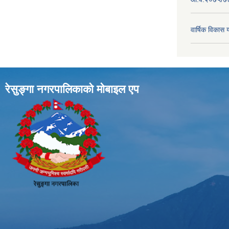
वार्षिक विका
रेसुङ्गा नगरपालिकाकाे माेबाइल एप