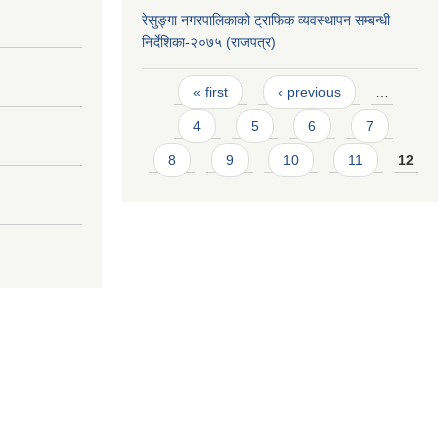
रेसुङ्गा नगरपालिकाको ट्राफिक व्यवस्थापन सम्बन्धी
निर्देशिका-२०७५ (राजपत्र)
Pages
« first
‹ previous
…
4
5
6
7
8
9
10
11
12