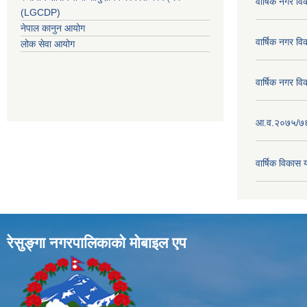
वार्षिक नगर व
(LGCDP)
नेपाल कानुन आयोग
वार्षिक नगर व
लोक सेवा आयोग
वार्षिक नगर व
आ.व.२०७५/७६ क
वार्षिक विका
रेसुङ्गा नगरपालिकाकाे माेबाइल एप