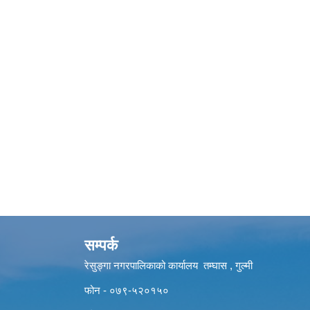
सम्पर्क
रेसुङ्गा नगरपालिकाको कार्यालय तम्घास , गुल्मी
फोन - ०७९-५२०१५०