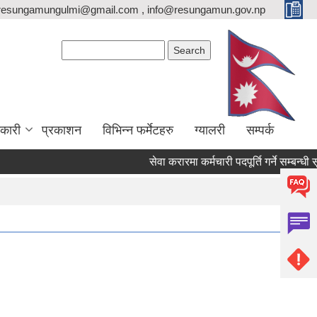
resungamungulmi@gmail.com , info@resungamun.gov.np
Search form
Search
कारी
प्रकाशन
विभिन्न फर्मेटहरु
ग्यालरी
सम्पर्क
सेवा करारमा कर्मचारी पदपूर्ति गर्ने सम्बन्धी सू