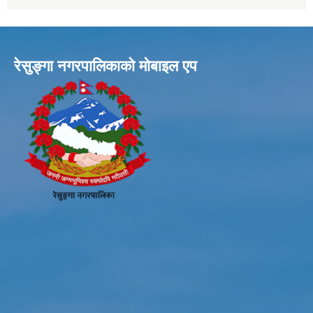
रेसुङ्गा नगरपालिकाकाे माेबाइल एप