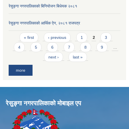
रेसुङ्गा नगरपालिकाको बिनियोजन बिधेयक २०८१
रेसुङ्गा नगरपालिकाको आर्थिक ऐन, २०८१ राजपत्र
Pages
« first
‹ previous
1
2
3
4
5
6
7
8
9
…
next ›
last »
more
रेसुङ्गा नगरपालिकाकाे माेबाइल एप