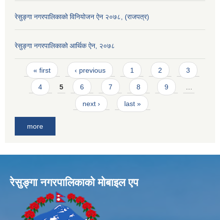
रेसुङ्गा नगरपालिकाको विनियोजन ऐन २०७८, (राजपत्र)
रेसुङ्गा नगरपालिकाको आर्थिक ऐन, २०७८
Pages
« first
‹ previous
1
2
3
4
5
6
7
8
9
…
next ›
last »
more
रेसुङ्गा नगरपालिकाकाे माेबाइल एप