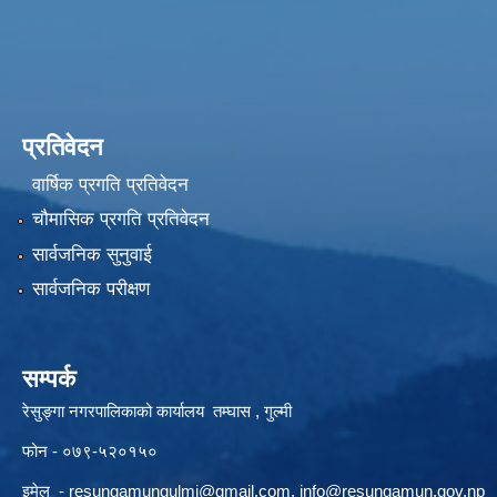
प्रतिवेदन
वार्षिक प्रगति प्रतिवेदन
चौमासिक प्रगति प्रतिवेदन
सार्वजनिक सुनुवाई
सार्वजनिक परीक्षण
सम्पर्क
रेसुङ्गा नगरपालिकाको कार्यालय तम्घास , गुल्मी
फोन - ०७९-५२०१५०
इमेल -
resungamungulmi@gmail.com
,
info@resungamun.gov.np