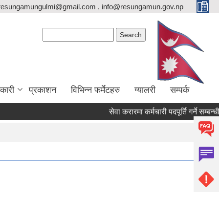
resungamungulmi@gmail.com , info@resungamun.gov.np
Search form
Search
कारी
प्रकाशन
विभिन्न फर्मेटहरु
ग्यालरी
सम्पर्क
सेवा करारमा कर्मचारी पदपूर्ति गर्ने सम्बन्धी स