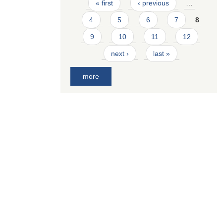
Pages
« first
‹ previous
…
4
5
6
7
8
9
10
11
12
next ›
last »
more