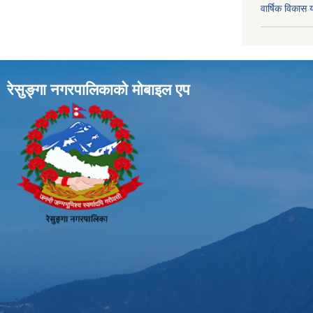
वार्षिक विका
रेसुङ्गा नगरपालिकाकाे माेबाइल एप