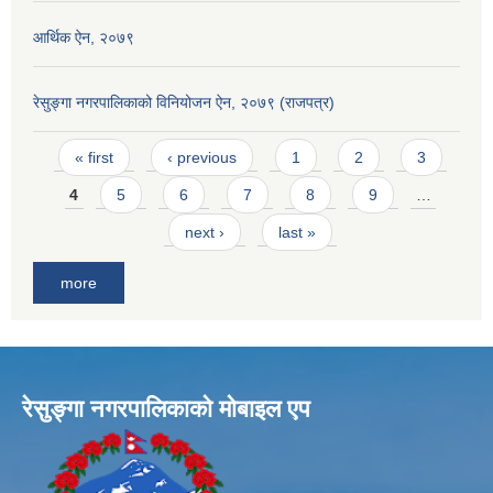
आर्थिक ऐन, २०७९
रेसुङ्गा नगरपालिकाको विनियोजन ऐन, २०७९ (राजपत्र)
Pages
« first
‹ previous
1
2
3
4
5
6
7
8
9
…
next ›
last »
more
रेसुङ्गा नगरपालिकाकाे माेबाइल एप