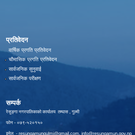
प्रतिवेदन
वार्षिक प्रगति प्रतिवेदन
चौमासिक प्रगति प्रतिवेदन
सार्वजनिक सुनुवाई
सार्वजनिक परीक्षण
सम्पर्क
रेसुङ्गा नगरपालिकाको कार्यालय तम्घास , गुल्मी
फोन - ०७९-५२०१५०
इमेल -
resungamungulmi@gmail.com
,
info@resungamun.gov.np