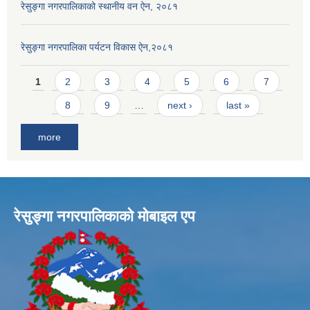
रेसुङ्गा नगरपालिकाको स्थानीय वन ऐन, २०८१
रेसुङ्गा नगरपालिका पर्यटन विकास ऐन,२०८१
Pages
1
2
3
4
5
6
7
8
9
…
next ›
last »
more
रेसुङ्गा नगरपालिकाकाे माेबाइल एप