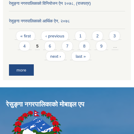
रेसुङ्गा नगरपालिकाको विनियोजन ऐन २०७८, (राजपत्र)
रेसुङ्गा नगरपालिकाको आर्थिक ऐन, २०७८
Pages
« first
‹ previous
1
2
3
4
5
6
7
8
9
…
next ›
last »
more
रेसुङ्गा नगरपालिकाकाे माेबाइल एप