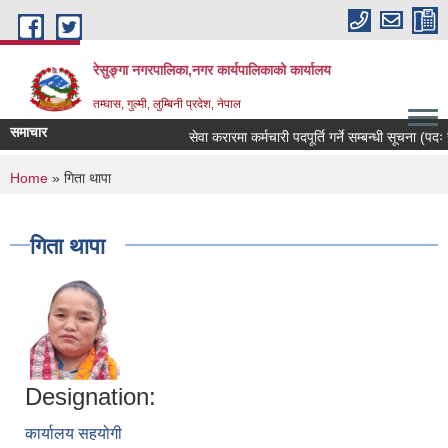
Skip to main content
रेसुङ्गा नगरपालिका,नगर कार्यपालिकाको कार्यालय
तम्घास, गुल्मी, लुम्बिनी प्रदेश, नेपाल
समाचार
सेवा करारमा कर्मचारी पदपूर्ति गर्ने सम्बन्धी सूचना (पदः र
You are here
Home
» गिता थापा
गिता थापा
Designation:
कार्यालय सहयोगी