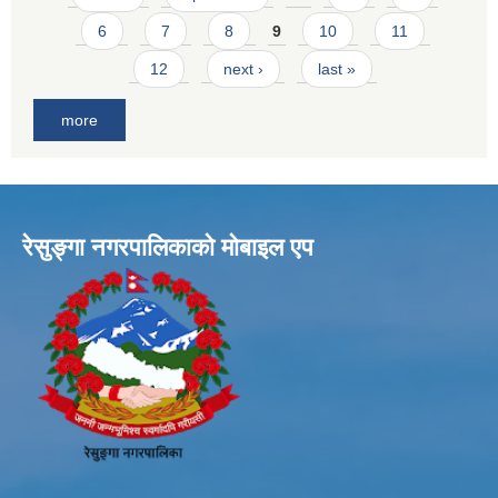
6
7
8
9
10
11
12
next ›
last »
more
रेसुङ्गा नगरपालिकाकाे माेबाइल एप