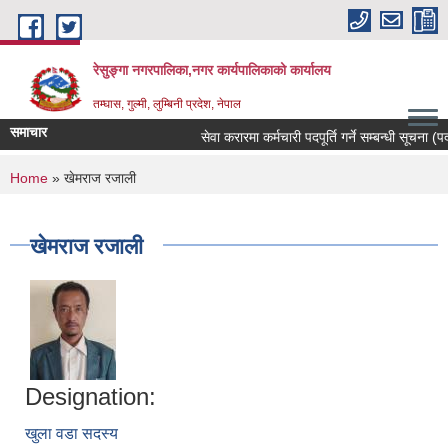
Skip to main content
रेसुङ्गा नगरपालिका,नगर कार्यपालिकाको कार्यालय
तम्घास, गुल्मी, लुम्बिनी प्रदेश, नेपाल
समाचार
सेवा करारमा कर्मचारी पदपूर्ति गर्ने सम्बन्धी सूचना (पदः
You are here
Home
» खेमराज रजाली
खेमराज रजाली
Designation:
खुला वडा सदस्य