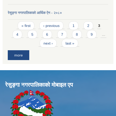
रेसुङ्गा नगरपालिकाको आर्थिक ऐन - २०८०
Pages
« first
‹ previous
1
2
3
4
5
6
7
8
9
…
next ›
last »
more
रेसुङ्गा नगरपालिकाकाे माेबाइल एप