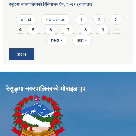
रेसुङ्गा नगरपालिकाको विनियोजन ऐन, २०७९ (राजपत्र)
Pages
« first
‹ previous
1
2
3
4
5
6
7
8
9
…
next ›
last »
more
रेसुङ्गा नगरपालिकाकाे माेबाइल एप