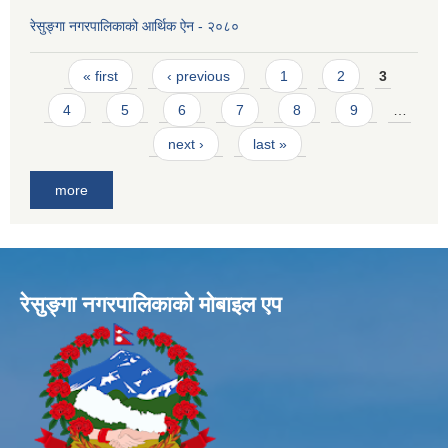
रेसुङ्गा नगरपालिकाको आर्थिक ऐन - २०८०
Pages
« first
‹ previous
1
2
3
4
5
6
7
8
9
…
next ›
last »
more
रेसुङ्गा नगरपालिकाकाे माेबाइल एप